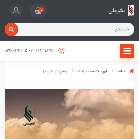
نشرعلی
0
02166491876- 02166491295
خانه
فهرست محصولات
راهی از شوره زار