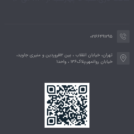
02166491295
تهران، خیابان انقلاب ، بین 12فروردین و منیری جاوید،
خیابان روانمهر،پلاک136 ، واحد1