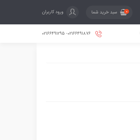
ورود کاربران
سبد خرید شما
0
02166491876- 02166491295