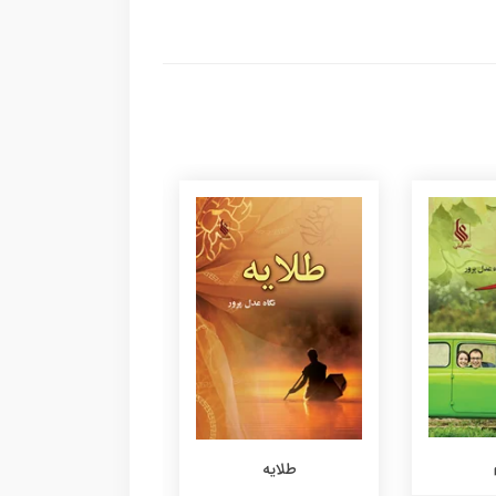
طلایه
دلدادگان