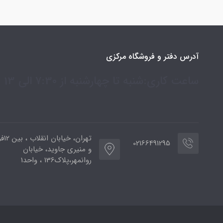
آدرس دفتر و فروشگاه مرکزی
ساعت کاری:شنبه تا چهارشنبه از 7:30 الی 13
تهران،
02166491295
و منیری جاوید، خیابان
روانمهر،پلاک136 ، واحد1