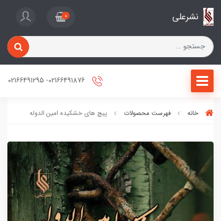
نشرعلی
0
02166491876- 02166491295
خانه
فهرست محصولات
پیچ های خشکیده امین الدوله