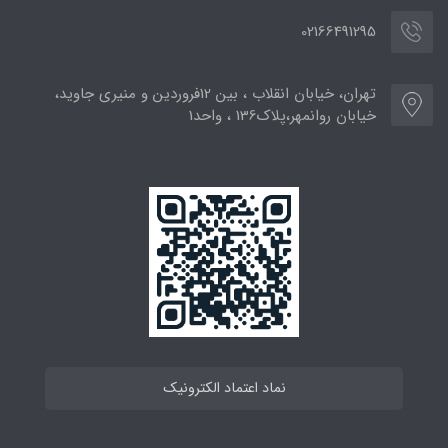
02166491295
تهران، خیابان انقلاب ، بین 12فروردین و منیری جاوید،
خیابان روانمهر،پلاک136 ، واحد1
نماد اعتماد الکترونیک