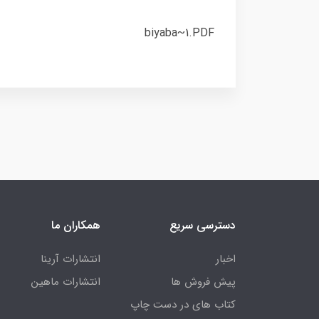
biyaba~1.PDF
دسترسی سریع
همکاران ما
اخبار
انتشارات آرینا
پیش فروش ها
انتشارات ماهین
کتاب های در دست چاپ