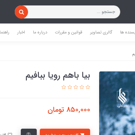
یسنده ها
گالری تصاویر
قوانین و مقررات
درباره ما
اخبار
راهنما
م
بیا باهم رویا ببافیم
850,000
تومان