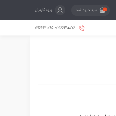
ورود کاربران
سبد خرید شما
0
02166491876- 02166491295