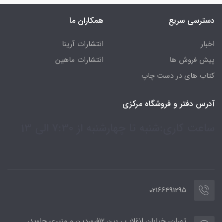
دسترسی سریع
همکاران ما
اخبار
انتشارات آرینا
پیش فروش ها
انتشارات ماهین
کتاب های در دست چاپ
آدرس دفتر و فروشگاه مرکزی
ساعت کاری:شنبه تا چهارشنبه از 7:30 الی 13
02166491295
تهران، خیابان انقلاب ، بین 12فروردین و منیری جاوید،