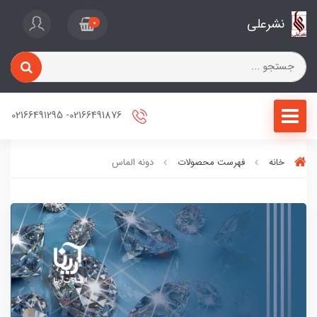
نشرعلی
0
02166491876- 02166491295
خانه
فهرست محصولات
دونه الماس