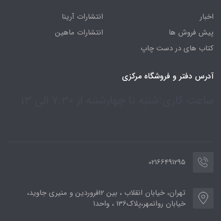
اخبار
انتشارات آرینا
پیش فروش ها
انتشارات ماهین
کتاب های در دست چاپ
آدرس دفتر و فروشگاه مرکزی
ساعت کاری:شنبه تا چهارشنبه از 7:30 الی 13
02166491295
تهران، خیابان انقلاب ، بین 12فروردین و منیری جاوید،
خیابان روانمهر،پلاک136 ، واحد1