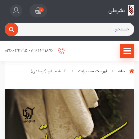
نشرعلی
0
02166491876- 02166491295
خانه
فهرست محصولات
یک قدم باتو (دوجلدی)