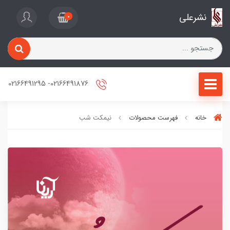
نشرعلی
0
02166491876- 02166491295
خانه
فهرست محصولات
نیمکت شب