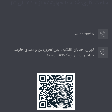
ساعت کاری:شنبه تا چهارشنبه از 7:30 الی 13
02166491295
تهران، خیابان انقلاب ، بین 12فروردین و منیری جاوید،
خیابان روانمهر،پلاک136 ، واحد1