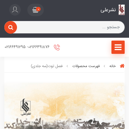
نشرعلی
0
02166491876- 02166491295
خانه
فهرست محصولات
فصل توت(سه جلدی)