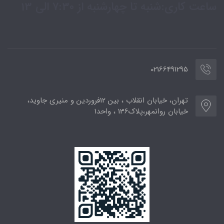
ساعت کاری:شنبه تا چهارشنبه از 7:30 الی 13
02166491295
تهران، خیابان انقلاب ، بین 12فروردین و منیری جاوید،
خیابان روانمهر،پلاک136 ، واحد1