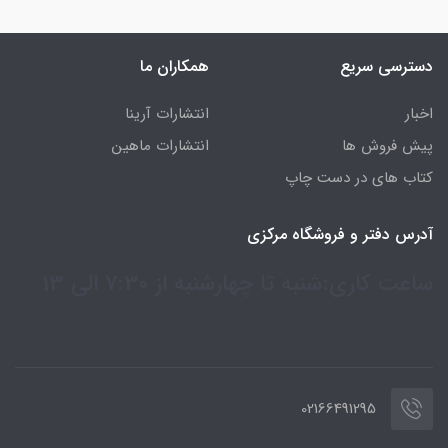
دسترسی سریع
همکاران ما
اخبار
انتشارات آرینا
پیش فروش ها
انتشارات ماهین
کتاب های در دست چاپ
آدرس دفتر و فروشگاه مرکزی
ساعت کاری:شنبه تا چهارشنبه از 7:30 الی 13
02166491295