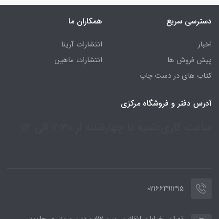
دسترسی سریع
همکاران ما
اخبار
انتشارات آرینا
پیش فروش ها
انتشارات ماهین
کتاب های در دست چاپ
آدرس دفتر و فروشگاه مرکزی
ساعت کاری:شنبه تا چهارشنبه از 7:30 الی 13
02166491295
تهران، خیابان انقلاب ، بین 12فروردین و منیری جاوید،