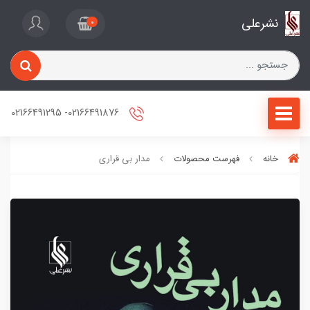
نشرعلی
0
02166491876- 02166491295
خانه
فهرست محصولات
مدار بی قراری