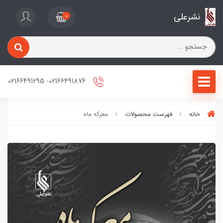
نشرعلی
0
02166491876- 02166491295
خانه
فهرست محصولات
معرکه ماه