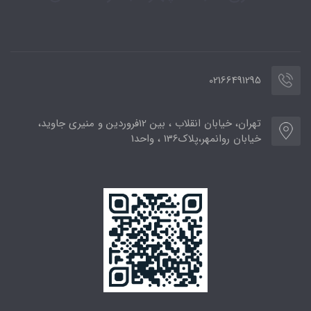
02166491295
تهران، خیابان انقلاب ، بین 12فروردین و منیری جاوید،
خیابان روانمهر،پلاک136 ، واحد1