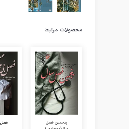
محصولات مرتبط
ن لاشه ی ایستگاه
پنجمین فصل
فصل 
متروکه
سال(دوجلدی)