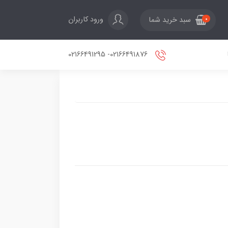
ورود کاربران
سبد خرید شما
0
02166491876- 02166491295