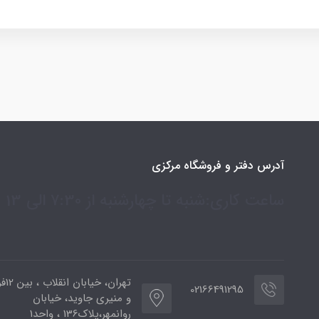
آدرس دفتر و فروشگاه مرکزی
ساعت کاری:شنبه تا چهارشنبه از 7:30 الی 13
تهران،
02166491295
و منیری جاوید، خیابان
روانمهر،پلاک136 ، واحد1