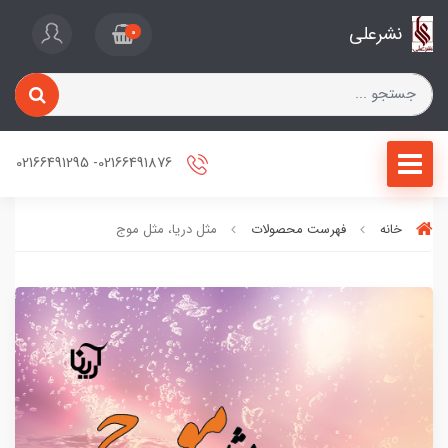
نشرعلی
0
02166491876- 02166491295
خانه
فهرست محصولات
مثل دریا، مثل موج