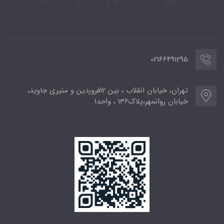
02166491295
تهران، خیابان انقلاب ، بین 12فروردین و منیری جاوید،
خیابان روانمهر،پلاک136 ، واحد1