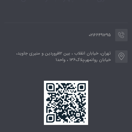
02166491295
تهران، خیابان انقلاب ، بین 12فروردین و منیری جاوید،
خیابان روانمهر،پلاک136 ، واحد1