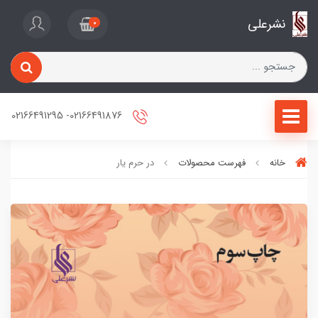
نشرعلی
0
02166491876- 02166491295
خانه
فهرست محصولات
در حرم یار