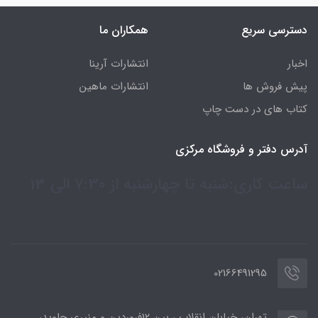
دسترسی سریع
همکاران ما
اخبار
انتشارات آرینا
پیش فروش ها
انتشارات ماهین
کتاب های در دست چاپ
آدرس دفتر و فروشگاه مرکزی
ساعت کاری:شنبه تا چهارشنبه از 7:30 الی 13
02166491295
تهران، خیابان انقلاب ، بین 12فروردین و منیری جاوید،