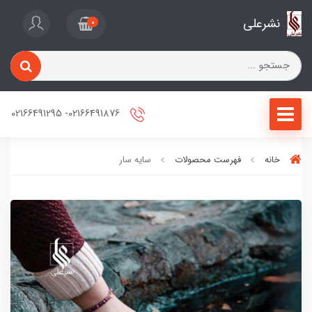
نشرعلی
0
02166491876- 02166491295
خانه
فهرست محصولات
سایه سار