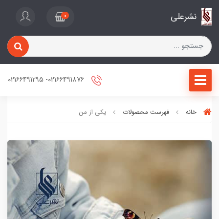
نشرعلی
0
02166491876- 02166491295
خانه
فهرست محصولات
یکی از من