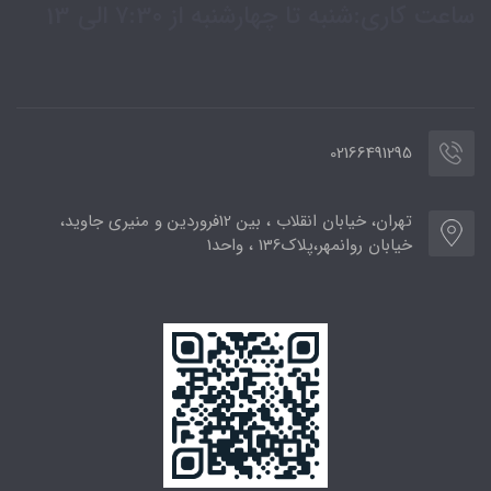
ساعت کاری:شنبه تا چهارشنبه از 7:30 الی 13
02166491295
تهران، خیابان انقلاب ، بین 12فروردین و منیری جاوید،
خیابان روانمهر،پلاک136 ، واحد1