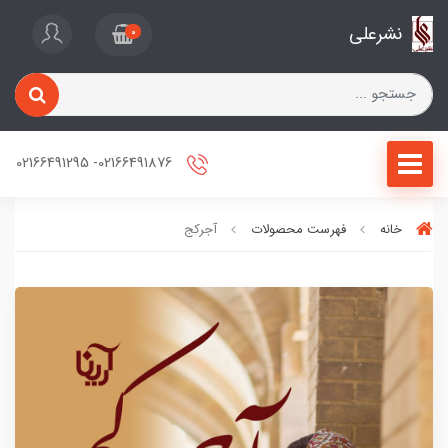
نشرعلی
0
02166491876- 02166491295
خانه
فهرست محصولات
آجرکج