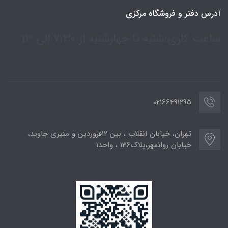
آدرس دفتر و فروشگاه مرکزی
ساعت کاری:شنبه تا چهارشنبه از 7:30 الی 13
02166491295
تهران، خیابان انقلاب ، بین 12فروردین و منیری جاوید،
خیابان روانمهر،پلاک136 ، واحد1