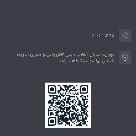
02166491295
تهران، خیابان انقلاب ، بین 12فروردین و منیری جاوید،
خیابان روانمهر،پلاک136 ، واحد1