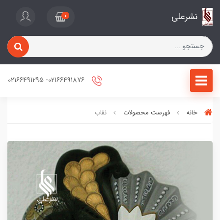
نشرعلی
0
02166491876- 02166491295
خانه
فهرست محصولات
نقاب