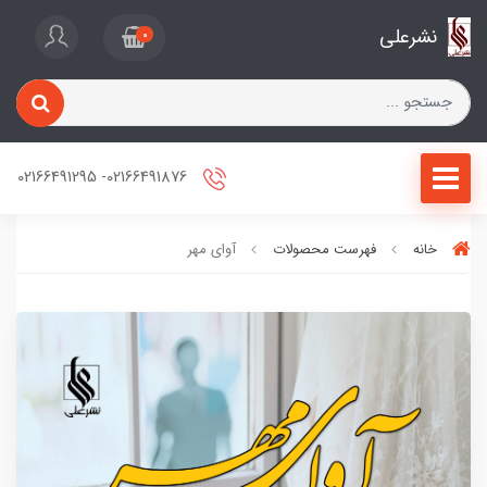
نشرعلی
0
02166491876- 02166491295
خانه
فهرست محصولات
آوای مهر