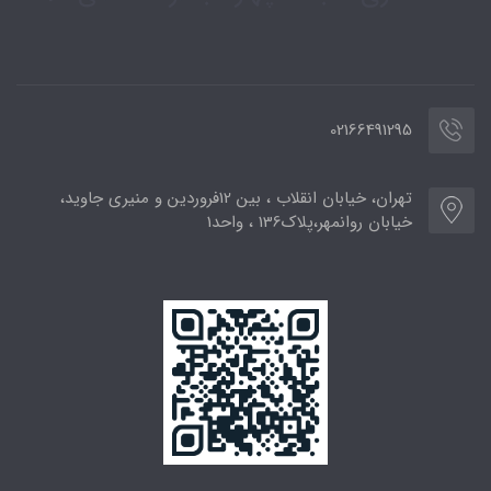
02166491295
تهران، خیابان انقلاب ، بین 12فروردین و منیری جاوید،
خیابان روانمهر،پلاک136 ، واحد1