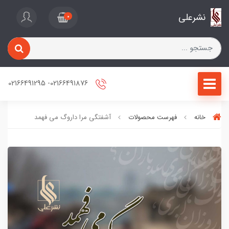
نشرعلی
0
02166491876- 02166491295
خانه
فهرست محصولات
آشفتگی مرا داروگ می فهمد