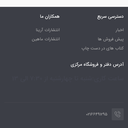
دسترسی سریع
همکاران ما
اخبار
انتشارات آرینا
پیش فروش ها
انتشارات ماهین
کتاب های در دست چاپ
آدرس دفتر و فروشگاه مرکزی
ساعت کاری:شنبه تا چهارشنبه از 7:30 الی 13
02166491295