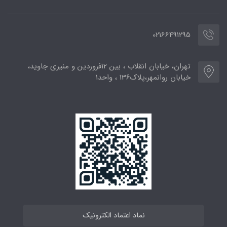
02166491295
تهران، خیابان انقلاب ، بین 12فروردین و منیری جاوید،
خیابان روانمهر،پلاک136 ، واحد1
نماد اعتماد الکترونیک