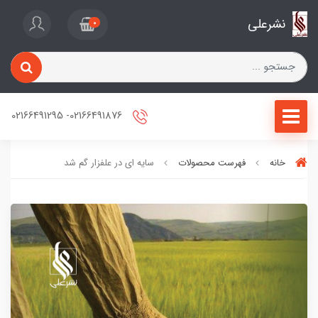
نشرعلی
0
02166491876- 02166491295
خانه
فهرست محصولات
سایه ای در علفزار گم شد