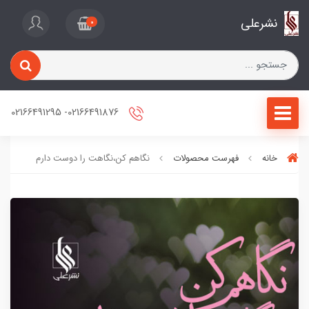
نشرعلی
0
02166491876- 02166491295
خانه
فهرست محصولات
نگاهم کن،نگاهت را دوست دارم