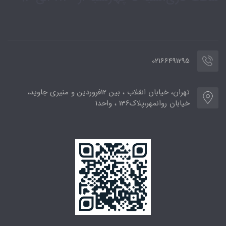
02166491295
تهران، خیابان انقلاب ، بین 12فروردین و منیری جاوید،
خیابان روانمهر،پلاک136 ، واحد1