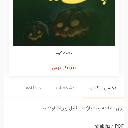
پشت کوه
1,400,000 تومان
بخشی از کتاب
مشخصات
دیدگاه‌ها
برای مطالعه بخشیازکتاب،فایل زیررادانلودکنید
shabihz3.PDF