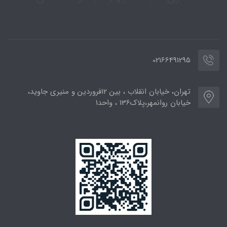
02166491295
تهران، خیابان انقلاب ، بین 12فروردین و منیری جاوید،
خیابان روانمهر،پلاک136 ، واحد1