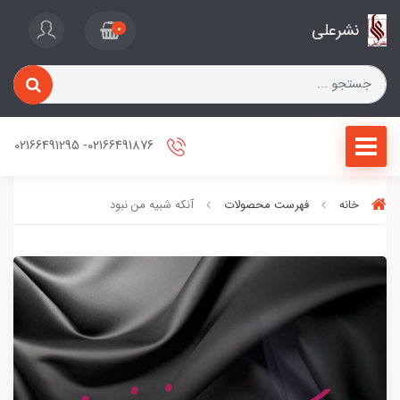
نشرعلی
0
02166491876- 02166491295
خانه
فهرست محصولات
آنکه شبیه من نبود