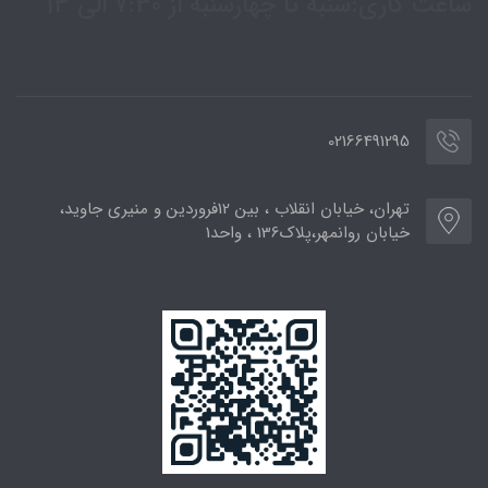
ساعت کاری:شنبه تا چهارشنبه از 7:30 الی 13
02166491295
تهران، خیابان انقلاب ، بین 12فروردین و منیری جاوید،
خیابان روانمهر،پلاک136 ، واحد1