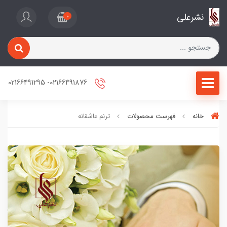
نشرعلی
0
02166491876- 02166491295
خانه
فهرست محصولات
ترنم عاشقانه