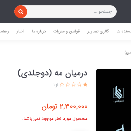
یسنده ها
گالری تصاویر
قوانین و مقررات
درباره ما
اخبار
راهنما
دی)
درمیان مه (دوجلدی)
از 1
2,300,000
تومان
محصول مورد نظر موجود نمی‌باشد.