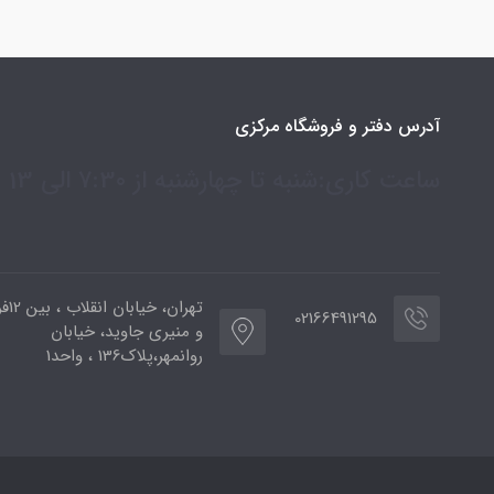
آدرس دفتر و فروشگاه مرکزی
ساعت کاری:شنبه تا چهارشنبه از 7:30 الی 13
تهران،
02166491295
و منیری جاوید، خیابان
روانمهر،پلاک136 ، واحد1