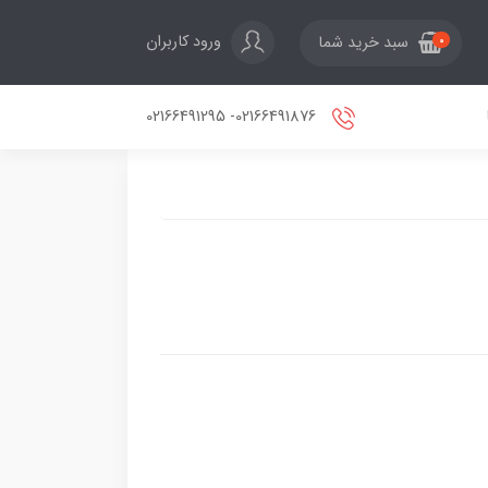
ورود کاربران
سبد خرید شما
0
02166491876- 02166491295