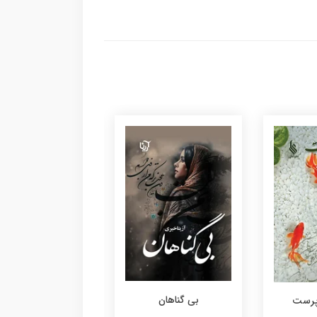
بی گناهان
 پرست
عاشق شدم