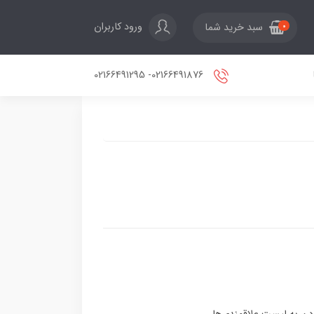
ورود کاربران
سبد خرید شما
0
02166491876- 02166491295