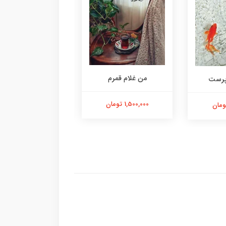
من غلام قمرم
 پرست
عاشق شدم
1,500,000 تومان
200,000 تومان