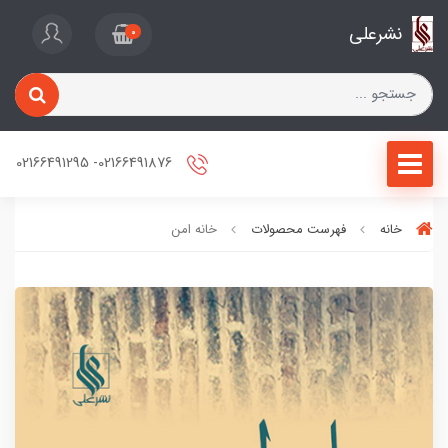
نشرعلی
0
02166491876- 02166491295
خانه
فهرست محصولات
خانه امن