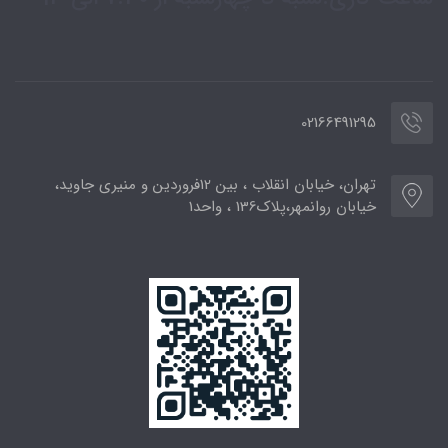
02166491295
تهران، خیابان انقلاب ، بین 12فروردین و منیری جاوید،
خیابان روانمهر،پلاک136 ، واحد1