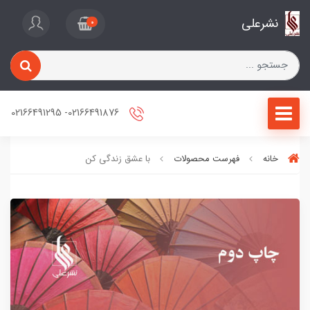
نشرعلی
0
02166491876- 02166491295
خانه
فهرست محصولات
با عشق زندگی کن