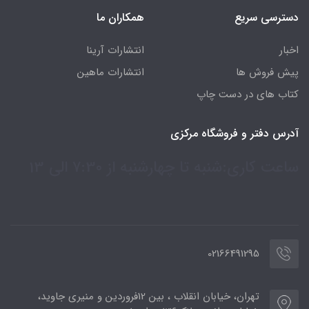
دسترسی سریع
همکاران ما
اخبار
انتشارات آرینا
پیش فروش ها
انتشارات ماهین
کتاب های در دست چاپ
آدرس دفتر و فروشگاه مرکزی
ساعت کاری:شنبه تا چهارشنبه از 7:30 الی 13
02166491295
تهران، خیابان انقلاب ، بین 12فروردین و منیری جاوید،