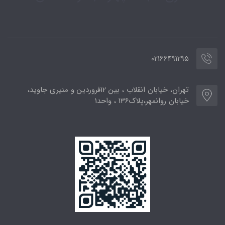
02166491295
تهران، خیابان انقلاب ، بین 12فروردین و منیری جاوید،
خیابان روانمهر،پلاک136 ، واحد1