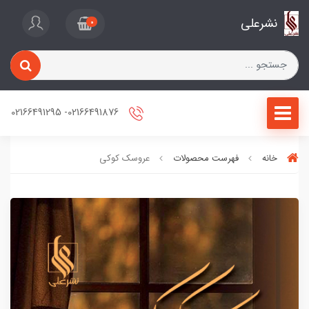
نشرعلی
0
02166491876- 02166491295
خانه
فهرست محصولات
عروسک کوکی