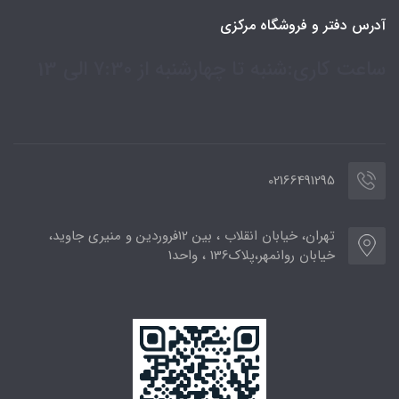
آدرس دفتر و فروشگاه مرکزی
ساعت کاری:شنبه تا چهارشنبه از 7:30 الی 13
02166491295
تهران، خیابان انقلاب ، بین 12فروردین و منیری جاوید،
خیابان روانمهر،پلاک136 ، واحد1