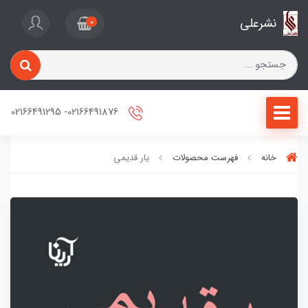
نشرعلی
0
02166491876- 02166491295
خانه
فهرست محصولات
یار قدیمی