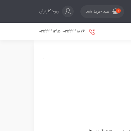
ورود کاربران
سبد خرید شما
0
02166491876- 02166491295