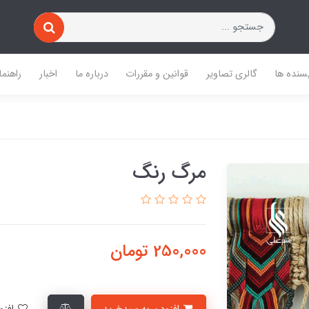
یسنده ها
گالری تصاویر
قوانین و مقررات
درباره ما
اخبار
راهنما
مرگ رنگ
250,000
تومان