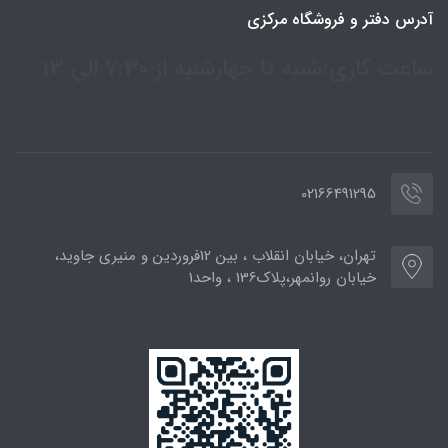
آدرس دفتر و فروشگاه مرکزی
ساعت کاری:شنبه تا چهارشنبه از 7:30 الی 13
02166491295
تهران، خیابان انقلاب ، بین 12فروردین و منیری جاوید،
خیابان روانمهر،پلاک136 ، واحد1