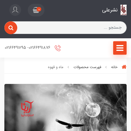
نشرعلی
0
02166491876- 02166491295
خانه
فهرست محصولات
ماه و قهوه