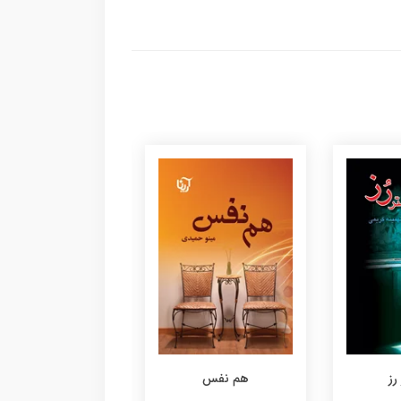
رز
هم نفس
ماهفر