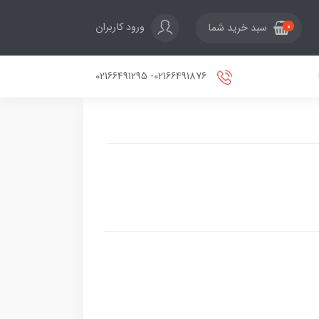
ورود کاربران
سبد خرید شما
0
02166491876- 02166491295