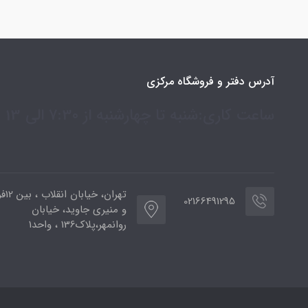
آدرس دفتر و فروشگاه مرکزی
ساعت کاری:شنبه تا چهارشنبه از 7:30 الی 13
تهران،
02166491295
و منیری جاوید، خیابان
روانمهر،پلاک136 ، واحد1