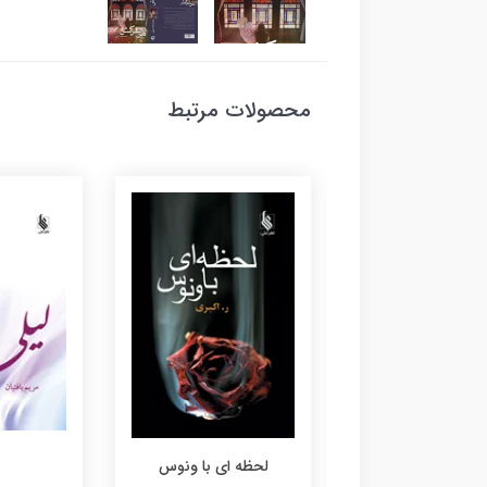
محصولات مرتبط
دنیا را رها کن
لحظه ای با ونوس