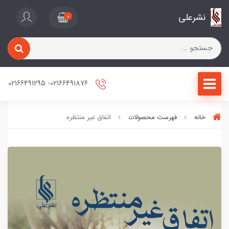
نشرعلی
0
02166491876- 02166491295
خانه
فهرست محصولات
اتفاق غیر منتظره