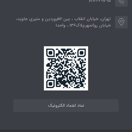
02166491295
تهران، خیابان انقلاب ، بین 12فروردین و منیری جاوید،
خیابان روانمهر،پلاک136 ، واحد1
نماد اعتماد الکترونیک