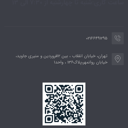
ساعت کاری:شنبه تا چهارشنبه از 7:30 الی 13
02166491295
تهران، خیابان انقلاب ، بین 12فروردین و منیری جاوید،
خیابان روانمهر،پلاک136 ، واحد1