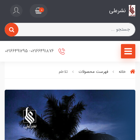
نشرعلی
0
02166491876- 02166491295
خانه
فهرست محصولات
تلاطم