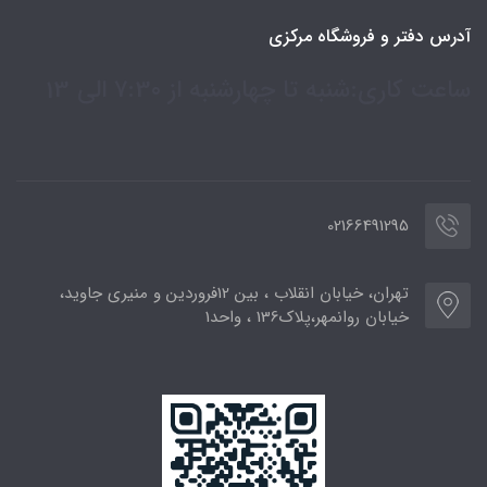
آدرس دفتر و فروشگاه مرکزی
ساعت کاری:شنبه تا چهارشنبه از 7:30 الی 13
02166491295
تهران، خیابان انقلاب ، بین 12فروردین و منیری جاوید،
خیابان روانمهر،پلاک136 ، واحد1