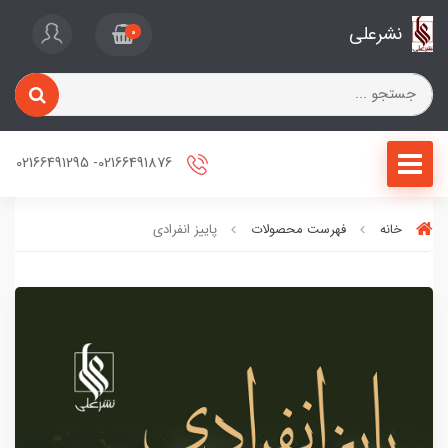
نشرعلی
0
02166491876- 02166491295
خانه
فهرست محصولات
پاییز انفرادی