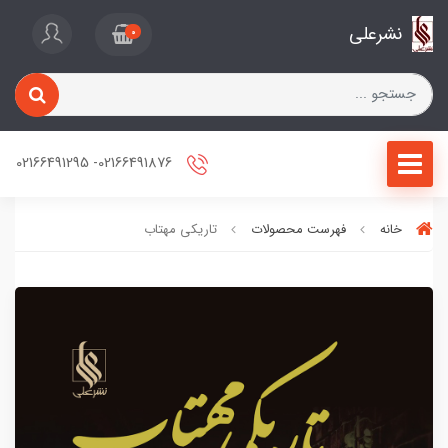
نشرعلی
0
02166491876- 02166491295
خانه
فهرست محصولات
تاریکی مهتاب