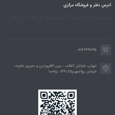
آدرس دفتر و فروشگاه مرکزی
ساعت کاری:شنبه تا چهارشنبه از 7:30 الی 13
02166491295
تهران، خیابان انقلاب ، بین 12فروردین و منیری جاوید،
خیابان روانمهر،پلاک136 ، واحد1