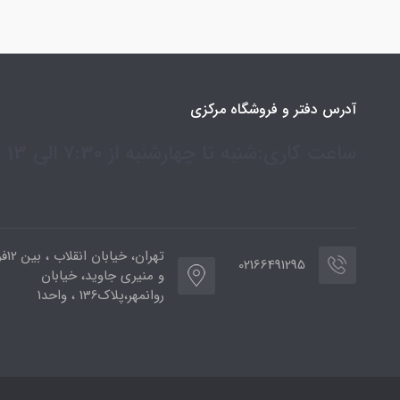
آدرس دفتر و فروشگاه مرکزی
ساعت کاری:شنبه تا چهارشنبه از 7:30 الی 13
تهران،
02166491295
و منیری جاوید، خیابان
روانمهر،پلاک136 ، واحد1