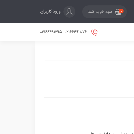
ورود کاربران
سبد خرید شما
0
02166491876- 02166491295