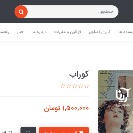
یسنده ها
گالری تصاویر
قوانین و مقررات
درباره ما
اخبار
راهنما
کوراب
1,500,000
تومان