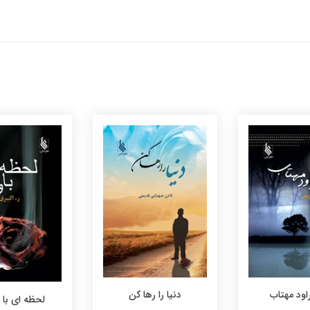
اود مهتاب
دنیا را رها کن
لحظه ای با