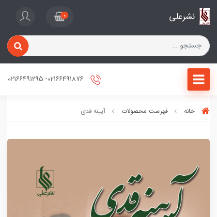
نشرعلی
0
02166491876- 02166491295
خانه
فهرست محصولات
آیینه قدی