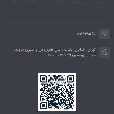
ساعت کاری:شنبه تا چهارشنبه از 7:30 الی 13
02166491295
تهران، خیابان انقلاب ، بین 12فروردین و منیری جاوید،
خیابان روانمهر،پلاک136 ، واحد1