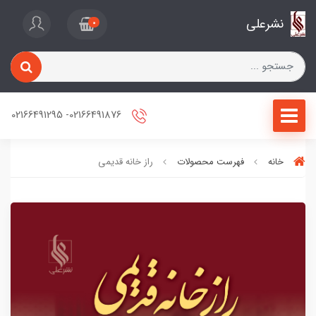
نشرعلی
0
02166491876- 02166491295
خانه
فهرست محصولات
راز خانه قدیمی