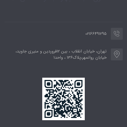
02166491295
تهران، خیابان انقلاب ، بین 12فروردین و منیری جاوید،
خیابان روانمهر،پلاک136 ، واحد1