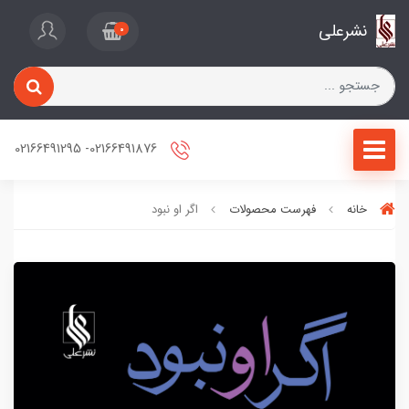
نشرعلی
0
02166491876- 02166491295
خانه
فهرست محصولات
اگر او نبود