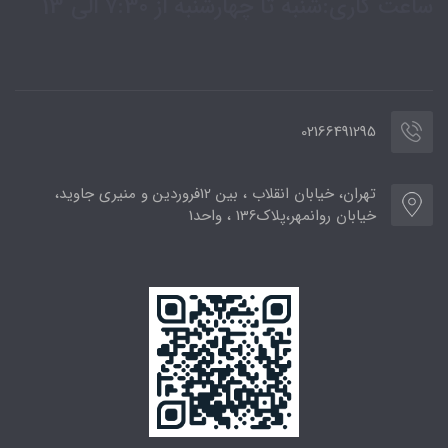
ساعت کاری:شنبه تا چهارشنبه از 7:30 الی 13
02166491295
تهران، خیابان انقلاب ، بین 12فروردین و منیری جاوید،
خیابان روانمهر،پلاک136 ، واحد1