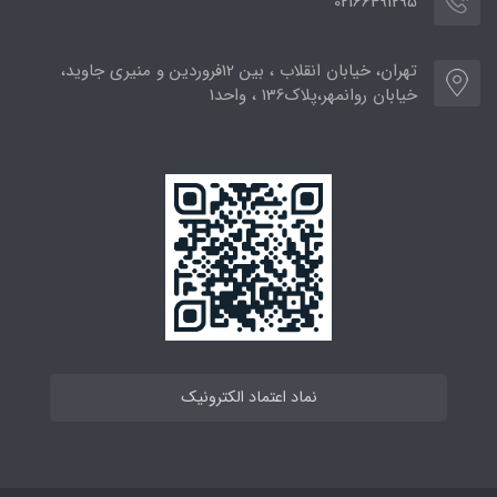
02166491295
تهران، خیابان انقلاب ، بین 12فروردین و منیری جاوید،
خیابان روانمهر،پلاک136 ، واحد1
نماد اعتماد الکترونیک