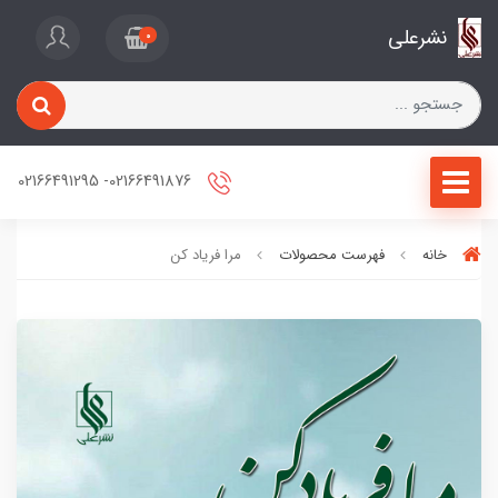
نشرعلی
0
02166491876- 02166491295
خانه
فهرست محصولات
مرا فریاد کن