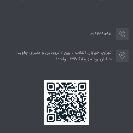
02166491295
تهران، خیابان انقلاب ، بین 12فروردین و منیری جاوید،
خیابان روانمهر،پلاک136 ، واحد1