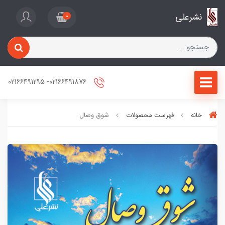
نشرعلی
0
02166491876- 02166491295
خانه
فهرست محصولات
شوق وصال