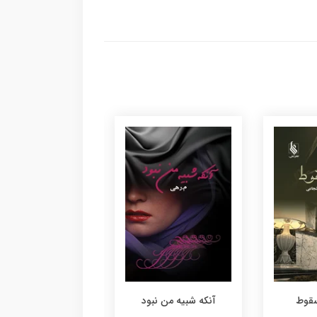
سقوط
آنکه شبیه من نبود
سایه ای در علفزار گ