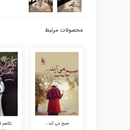
محصولات مرتبط
صبح می آید...
بانو
نگاهم ک