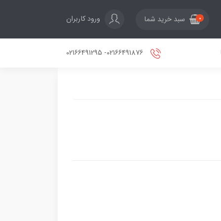
ورود کاربران
سبد خرید شما
0
02166491876- 02166491295