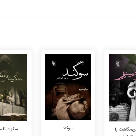
سوکند
سکوت تا 
ن،نگاهت را