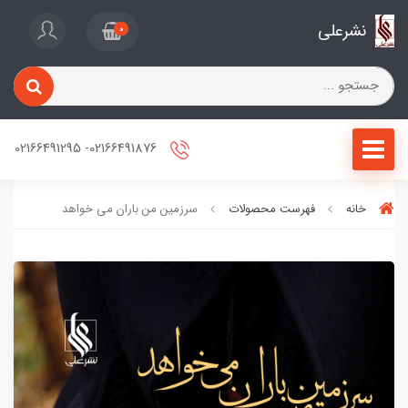
نشرعلی
0
02166491876- 02166491295
خانه
فهرست محصولات
سرزمین من باران می خواهد