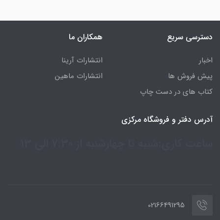
دسترسی سریع
همکاران ما
اخبار
انتشارات آرینا
پیش فروش ها
انتشارات ماهین
کتاب های در دست چاپ
آدرس دفتر و فروشگاه مرکزی
ساعت کاری:شنبه تا چهارشنبه از 7:30 الی 13
02166491295