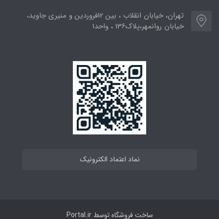
تهران، خیابان انقلاب ، بین 12فروردین و منیری جاوید،
خیابان روانمهر،پلاک136 ، واحد1
نماد اعتماد الکترونیک
ساخت فروشگاه توسط
Portal.ir