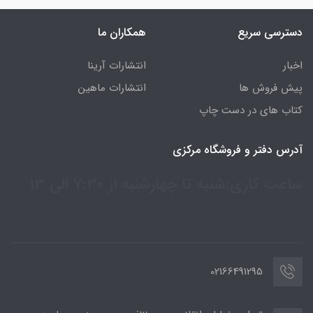
دسترسی سریع
همکاران ما
اخبار
انتشارات آرینا
پیش فروش ها
انتشارات ماهین
کتاب های در دست چاپ
آدرس دفتر و فروشگاه مرکزی
ساعت کاری:شنبه تا چهارشنبه از 7:30 الی 13
02166491295