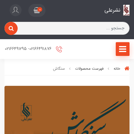
نشرعلی
0
02166491876- 02166491295
خانه
فهرست محصولات
سنگاش