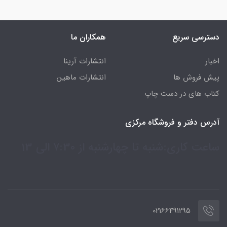
دسترسی سریع
همکاران ما
اخبار
انتشارات آرینا
پیش فروش ها
انتشارات ماهین
کتاب های در دست چاپ
آدرس دفتر و فروشگاه مرکزی
ساعت کاری:شنبه تا چهارشنبه از 7:30 الی 13
02166491295