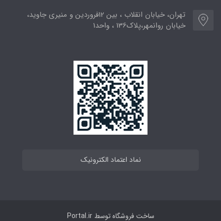
تهران، خیابان انقلاب ، بین 12فروردین و منیری جاوید،
خیابان روانمهر،پلاک136 ، واحد1
نماد اعتماد الکترونیک
ساخت فروشگاه توسط
Portal.ir