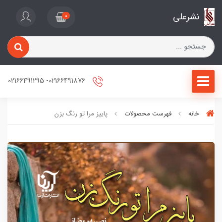
نشرعلی
0
02166491876- 02166491295
خانه
فهرست محصولات
پاییز مرا تو رنگ بزن