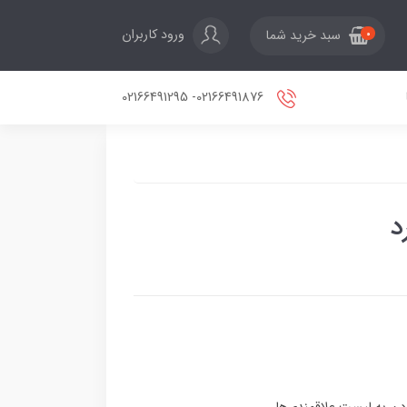
ورود کاربران
سبد خرید شما
0
02166491876- 02166491295
د