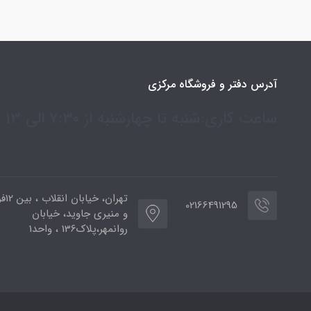
آدرس دفتر و فروشگاه مرکزی
ساعت کاری:شنبه تا چهارشنبه از 7:30 الی 13
تهران،
02166491295
و منیری جاوید، خیابان
روانمهر،پلاک136 ، واحد1