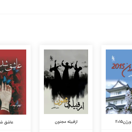
ژن2015
ازقبیله مجنون
عاشق ش