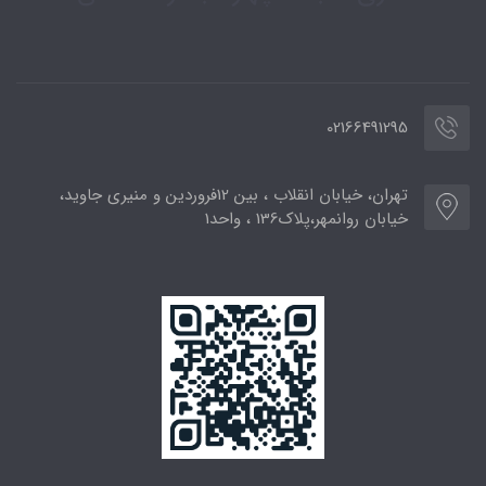
02166491295
تهران، خیابان انقلاب ، بین 12فروردین و منیری جاوید،
خیابان روانمهر،پلاک136 ، واحد1