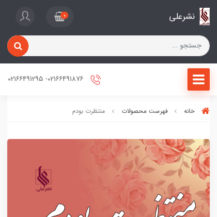
نشرعلی
0
02166491876- 02166491295
خانه
فهرست محصولات
منتظرت بودم