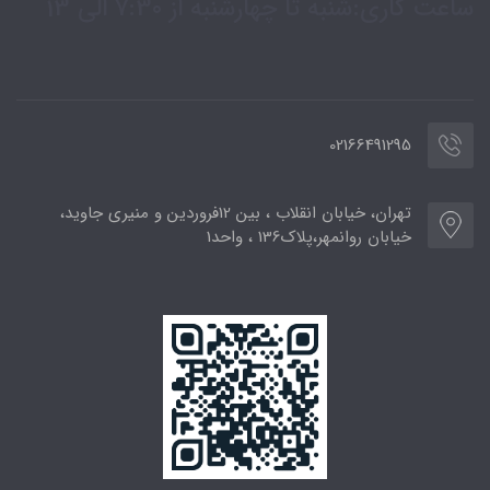
ساعت کاری:شنبه تا چهارشنبه از 7:30 الی 13
02166491295
تهران، خیابان انقلاب ، بین 12فروردین و منیری جاوید،
خیابان روانمهر،پلاک136 ، واحد1