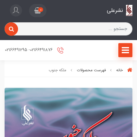
نشرعلی
0
02166491876- 02166491295
خانه
فهرست محصولات
ملکه جنوب